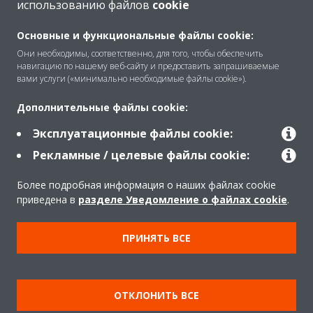
использованию файлов
cookie
O Daikin
Основные и функциональные файлы cookie:
Они необходимы, соответственно, для того, чтобы обеспечить
навигацию по нашему веб-сайту и предоставить запрашиваемые
вами услуги («минимально необходимые файлы cookie»).
Решения
Дополнительные файлы cookie:
Эксплуатационные файлы cookie:
Помощь
Рекламные / целевые файлы cookie:
Более подробная информация о наших файлах cookie
Продукты
приведена в
разделе Уведомление о файлах cookie
.
ПРИНЯТЬ ВСЕ
Copyright © Daikin
Правила
Использование cookie
Конфиденциальность данных
Корпоративная этика
ОТКЛОНИТЬ ВСЕ
Data Act