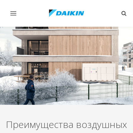
Переключить
Пер
навигацию
поис
Преимущества воздушных