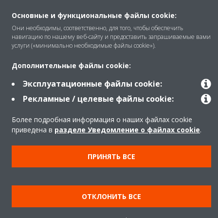
Основные и функциональные файлы cookie:
Продукты
Они необходимы, соответственно, для того, чтобы обеспечить
навигацию по нашему веб-сайту и предоставить запрашиваемые вами
услуги («минимально необходимые файлы cookie»).
Copyright © Daikin
Дополнительные файлы cookie:
Правила
Использование cookie
Эксплуатационные файлы cookie:
Конфиденциальность данных
Корпоративная этика
Рекламные / целевые файлы cookie:
Data Act
Более подробная информация о наших файлах cookie
приведена в
разделе Уведомление о файлах cookie
.
ПРИНЯТЬ ВСЕ
ОТКЛОНИТЬ ВСЕ