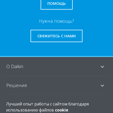
ПОМОЩЬ
Нужна помощь?
СВЯЖИТЕСЬ С НАМИ
O Daikin
Решения
Помощь
Лучший опыт работы с сайтом благодаря
использованию файлов
cookie