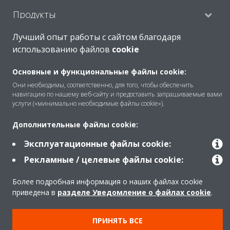
Продукты
Лучший опыт работы с сайтом благодаря
использованию файлов
cookie
Copyright © Daikin
Правила
Использование cookie
Основные и функциональные файлы cookie:
Они необходимы, соответственно, для того, чтобы обеспечить
Конфиденциальность данных
Корпоративная этика
навигацию по нашему веб-сайту и предоставить запрашиваемые вами
Data Act
услуги («минимально необходимые файлы cookie»).
Дополнительные файлы cookie:
Эксплуатационные файлы cookie:
Рекламные / целевые файлы cookie:
Более подробная информация о наших файлах cookie
приведена в
разделе Уведомление о файлах cookie
.
ПРИНЯТЬ ВСЕ