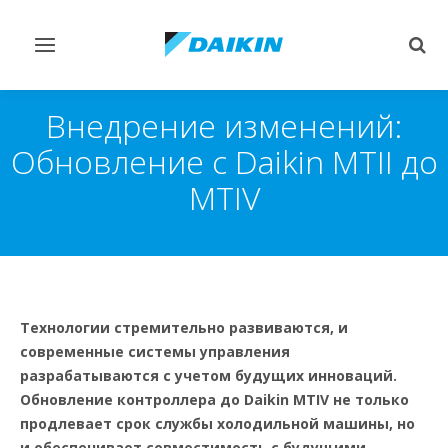
Переключить
Пер
навигацию
поис
Внедрение изменений:
Обновление с Daikin MTII до
MTIV
Технологии стремительно развиваются, и
современные системы управления
разрабатываются с учетом будущих инноваций.
Обновление контроллера до Daikin MTIV не только
продлевает срок службы холодильной машины, но
и обеспечивает совместимость с будущими