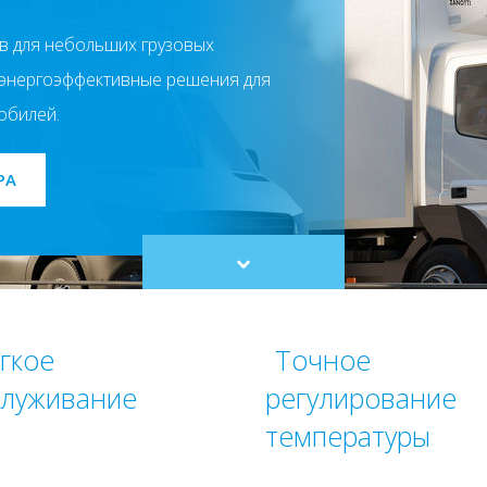
в для небольших грузовых
 энергоэффективные решения для
обилей.
РА
Scroll
to
content
гкое
Точное
служивание
регулирование
температуры