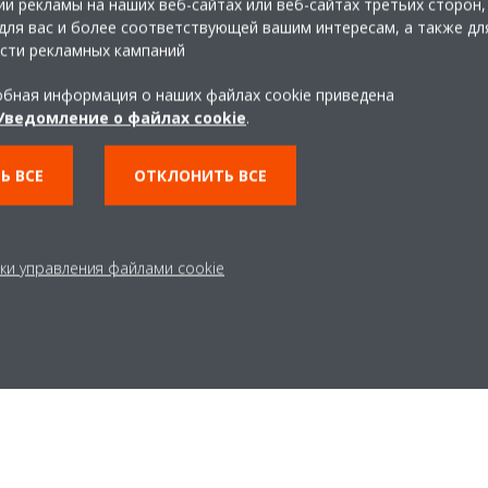
и рекламы на наших веб-сайтах или веб-сайтах третьих сторон,
для вас и более соответствующей вашим интересам, а также дл
сти рекламных кампаний
бная информация о наших файлах cookie приведена
Уведомление о файлах cookie
.
Ь ВСЕ
ОТКЛОНИТЬ ВСЕ
ки управления файлами cookie
ECPEN24-803_LR_SFZ LEAFLET
PDF | 974.71KB