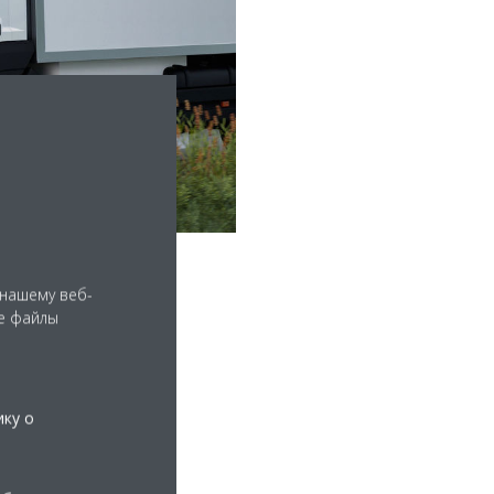
 нашему веб-
е файлы
ику о