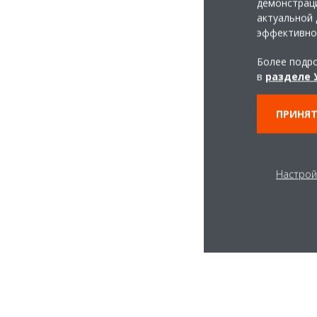
демонстраци
актуальной 
эффективно
Более подро
в
разделе 
ПРИНЯТ
Настрой