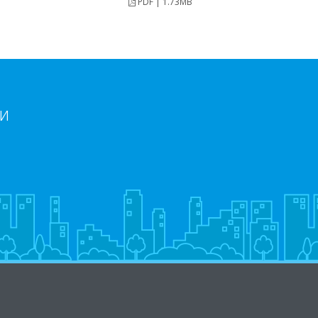
PDF | 1.73MB
и