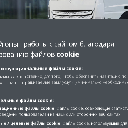
 опыт работы с сайтом благодаря
зованию файлов
cookie
 и функциональные файлы cookie:
имы, соответственно, для того, чтобы обеспечить навигацию по
доставить запрашиваемые вами услуги («минимально необходимы
Скачать буклеты
ельные файлы cookie:
тационные файлы cookie:
файлы cookie, собирающие статист
оведении пользователей на наших или сторонних веб-сайтах
ые / целевые файлы cookie:
файлы cookie, используемые для