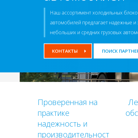
Наш ассортимент холодильных блоко
автомобилей предлагает надежные и
небольших и средних грузовых автом
КОНТАКТЫ
ПОИСК ПАРТНЕ
Проверенная на
Ле
практике
об
надежность и
производительност