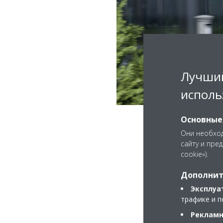
Лучший
исполь
Основные
Они необход
сайту и пре
cookie»).
Дополнит
Эксплуа
трафике и п
Рекламн