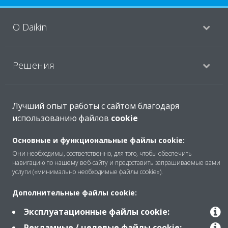
O Daikin
Решения
Помощь
Лучший опыт работы с сайтом благодаря
использованию файлов
cookie
Основные и функциональные файлы cookie:
Продукты
Они необходимы, соответственно, для того, чтобы обеспечить
навигацию по нашему веб-сайту и предоставить запрашиваемые вами
услуги («минимально необходимые файлы cookie»).
Copyright © Daikin
Дополнительные файлы cookie:
Правила
Использование cookie
Эксплуатационные файлы cookie:
Конфиденциальность данных
Корпоративная этика
Рекламные / целевые файлы cookie:
Data Act