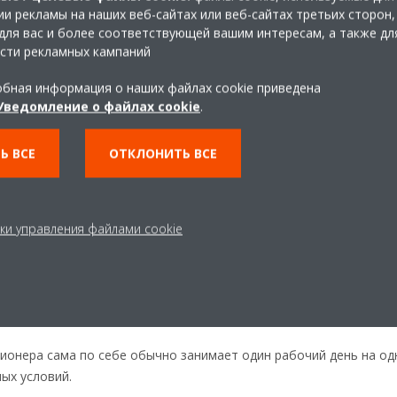
и рекламы на наших веб-сайтах или веб-сайтах третьих сторон,
с наружным блоком многие обращают внимание только на внутре
для вас и более соответствующей вашим интересам, а также дл
Но расположение наружного блока может быть даже более важны
сти рекламных кампаний
ние на правильное функционирование всей системы. Наружный б
оэтому о нем нельзя забывать. Убедитесь в том, что входные и
бная информация о наших файлах cookie приведена
Уведомление о файлах cookie
.
или другими посторонними предметами и загрязнителями. Осма
обы обеспечить его оптимальную работу.
Ь ВСЕ
ОТКЛОНИТЬ ВСЕ
ажите свой блок
ки управления файлами cookie
, чтобы заказать систему кондиционирования воздуха. Во-первы
новлен быстро, и авторизованные установщики будут загружены
режде чем выбранный вами кондиционер будет доставлен вам. 
олько недель.
ционера сама по себе обычно занимает один рабочий день на о
ых условий.