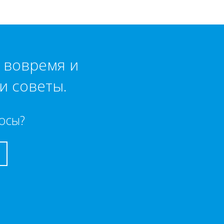
к вовремя и
и советы.
осы?