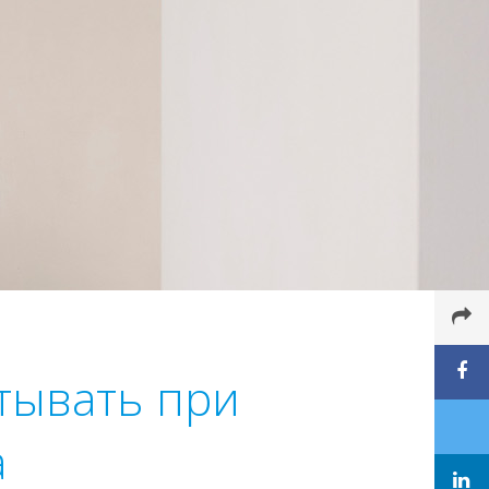
итывать при
а