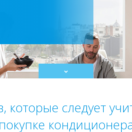
Scroll
to
content
, которые следует уч
покупке кондиционер