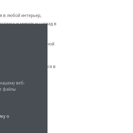
я в любой интерьер,
естижных мировых наград в
помещении с ограниченной
Эта модель интегрируется в
 нашему веб-
е файлы
ику о