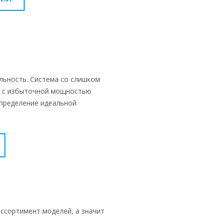
ьность. Система со слишком
а с избыточной мощностью
Определение идеальной
ассортимент моделей, а значит