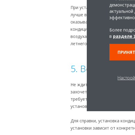
демонстраци
При установке кондиционера 
актуальной 
лучше всего виден изнутри. 
эффективно
оказывать значительное влия
кондиционирования воздуха, п
Более подро
в
разделе 
воздуха не закрыты листьями 
летнего и зимнего сезона, чт
ПРИНЯТ
5. Вовремя зак
Настрой
Не ждите первого жаркого дня
захочет, чтобы блок был уста
требуется некоторое время, п
установкой может занять неск
Для справки, установка конди
установки зависит от конкретн