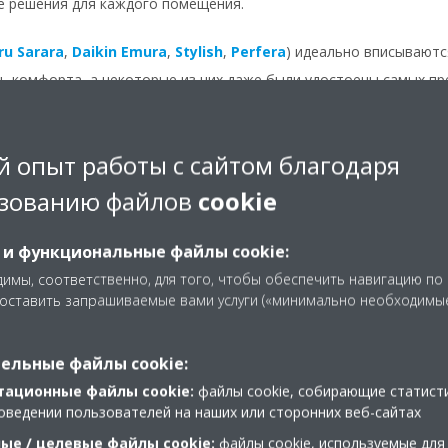
е решения для каждого помещения.
ru Sarara
,
Daikin Emura
,
Stylish
,
Perfera
) идеально вписываютс
ь комфорта, а некоторые из них даже были удостоены самых пр
пример,
Perfera
) отлично помещаются под подоконником или в 
 опыт работы с сайтом благодаря
зованию файлов
cookie
деть свой внутренний блок, можете выбрать
канальный блок
. 
стены, так что видны только выпускные решетки.
 и функциональные файлы cookie:
имы, соответственно, для того, чтобы обеспечить навигацию по
доставить запрашиваемые вами услуги («минимально необходимы
КАХ
ельные файлы cookie:
тационные файлы cookie:
файлы cookie, собирающие статист
сь о своем наружном блоке
оведении пользователей на наших или сторонних веб-сайтах
ые / целевые файлы cookie:
файлы cookie, используемые для