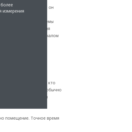
 более
нний блок, потому что он
я измерения
м, поскольку может
лок — это сердце системы
 выходные отверстия для
тривайте блок перед началом
х, вы не единственный, кто
 заказами. Во-вторых, обычно
Период между заказом и
дно помещение. Точное время