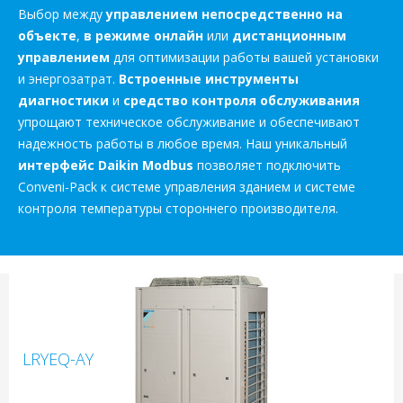
Выбор между
управлением непосредственно на
объекте
,
в режиме онлайн
или
дистанционным
управлением
для оптимизации работы вашей установки
и энергозатрат.
Встроенные инструменты
диагностики
и
средство контроля обслуживания
упрощают техническое обслуживание и обеспечивают
надежность работы в любое время. Наш уникальный
интерфейс Daikin Modbus
позволяет подключить
Conveni-Pack к системе управления зданием и системе
контроля температуры стороннего производителя.
LRYEQ-AY