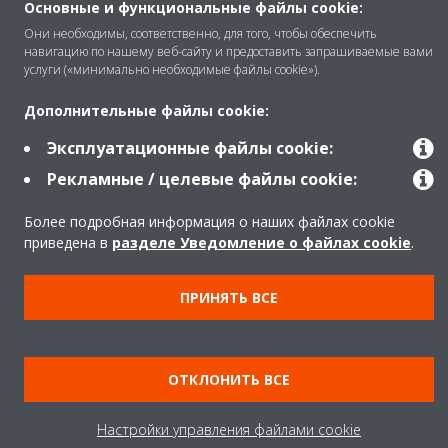
Основные и функциональные файлы cookie:
Помощь
Они необходимы, соответственно, для того, чтобы обеспечить
навигацию по нашему веб-сайту и предоставить запрашиваемые вами
услуги («минимально необходимые файлы cookie»).
Продукты
Дополнительные файлы cookie:
Эксплуатационные файлы cookie:
Copyright © Daikin
Рекламные / целевые файлы cookie:
Правила
Использование cookie
Более подробная информация о наших файлах cookie
Конфиденциальность данных
Корпоративная этика
приведена в
разделе Уведомление о файлах cookie
.
Data Act
ПРИНЯТЬ ВСЕ
ОТКЛОНИТЬ ВСЕ
Настройки управления файлами cookie