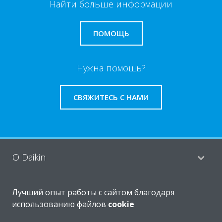
Найти больше информации
ПОМОЩЬ
Нужна помощь?
СВЯЖИТЕСЬ С НАМИ
O Daikin
Лучший опыт работы с сайтом благодаря
Решения
использованию файлов
cookie