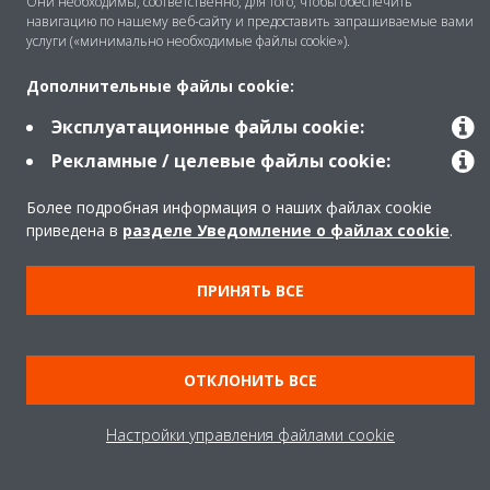
Они необходимы, соответственно, для того, чтобы обеспечить
навигацию по нашему веб-сайту и предоставить запрашиваемые вами
услуги («минимально необходимые файлы cookie»).
Продукты
Дополнительные файлы cookie:
Эксплуатационные файлы cookie:
Copyright © Daikin
Рекламные / целевые файлы cookie:
Правила
Использование cookie
Конфиденциальность данных
Корпоративная этика
Более подробная информация о наших файлах cookie
приведена в
разделе Уведомление о файлах cookie
.
Data Act
ПРИНЯТЬ ВСЕ
ОТКЛОНИТЬ ВСЕ
Настройки управления файлами cookie