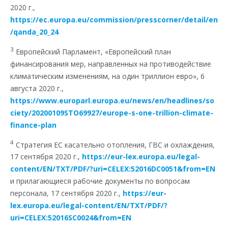
2020 г.,
https://ec.europa.eu/commission/presscorner/detail/en
/qanda_20_24
3
Европейский Парламент, «Европейский план
финансирования мер, направленных на противодействие
климатическим изменениям, на один триллион евро», 6
августа 2020 г.,
https://www.europarl.europa.eu/news/en/headlines/so
ciety/20200109STO69927/europe-s-one-trillion-climate-
finance-plan
4
Стратегия ЕС касательно отопления, ГВС и охлаждения,
17 сентября 2020 г.,
https://eur-lex.europa.eu/legal-
content/EN/TXT/PDF/?uri=CELEX:52016DC0051&from=EN
и прилагающиеся рабочие документы по вопросам
персонала, 17 сентября 2020 г.,
https://eur-
lex.europa.eu/legal-content/EN/TXT/PDF/?
uri=CELEX:52016SC0024&from=EN