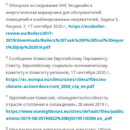
5
Обзорное исследование VHK Экодизайн и
энергетическая маркировка для обогревателей
помещений и комбинированных нагревателей, Задача 5,
Рисунок 7, 17 сентября 2020 г.,
https://ecoboiler-
review.eu/Boilers2017-
2019/downloads/Boilers%20Task%205%20final%20repor
t%20July%202019.pdf
6
Сообщение Комиссии Европейскому Парламенту,
Совету, Европейскому социально-экономическому
комитету и Комитету регионов, 17 сентября 2020 г.,
https://ec.europa.eu/clima/sites/clima/files/eu-
climate-action/docs/com_2030_ctp_en.pdf
7
Европейская Комиссия, «Конкурентоспособность
отрасли отопления и охлаждения», 28 июня 2019 г.,
https://www.euneighbours.eu/sites/default/files/public
ations/2019-08/20190822%20MJ0319513ENN.en_.pdf
8
Международное энергетическое агентство, Обзор