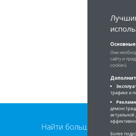
Лучший
исполь
Основные
Они необход
сайту и пре
cookie»).
Дополнит
Эксплуа
трафике и п
Рекламн
демонстраци
актуальной 
эффективно
Найти больше информаци
Более подро