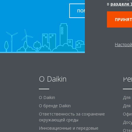
в
разделе 
ПОМОЩЬ
ПРИНЯТ
Настрой
O Daikin
Ре
O Daikin
Для
О бренде Daikin
Для 
Ответственность за сохранение
Офи
окружающей среды
Дос
Инновационные и передовые
Оте