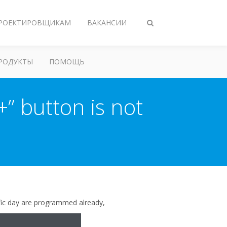
РОЕКТИРОВЩИКАМ
ВАКАНСИИ
Переключить
поиск
РОДУКТЫ
ПОМОЩЬ
+” button is not
fic day are programmed already,