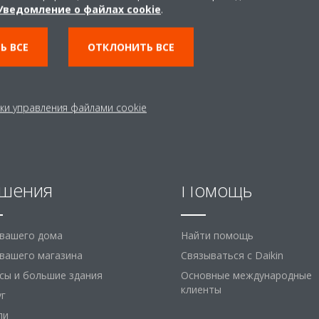
Уведомление о файлах cookie
.
Ь ВСЕ
ОТКЛОНИТЬ ВСЕ
ки управления файлами cookie
шения
Помощь
 вашего дома
Найти помощь
вашего магазина
Связываться с Daikin
сы и большие здания
Основные международные
клиенты
уг
ли