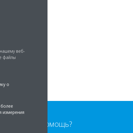
 нашему веб-
е файлы
ику о
 более
я измерения
Нужна помощь?