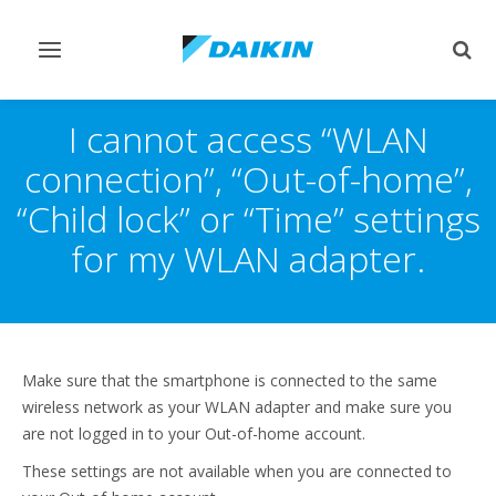
Переключить
Пер
навигацию
поис
I cannot access “WLAN
connection”, “Out-of-home”,
“Child lock” or “Time” settings
for my WLAN adapter.
Make sure that the smartphone is connected to the same
wireless network as your WLAN adapter and make sure you
are not logged in to your Out-of-home account.
These settings are not available when you are connected to