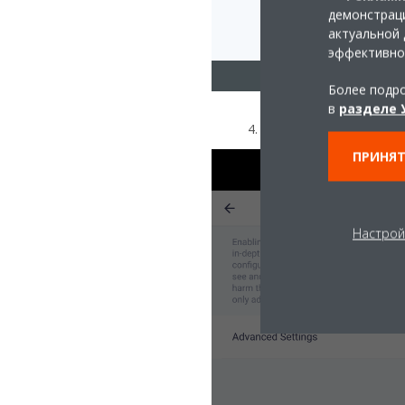
демонстраци
актуальной 
эффективно
Более подро
в
разделе 
4. Включите «Расширенн
ПРИНЯТ
Настрой