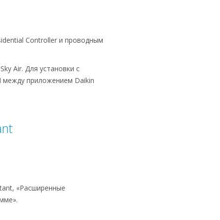
ntial Controller и проводным
y Air. Для установки с
 между приложением Daikin
ant
stant, «Расширенные
мме».