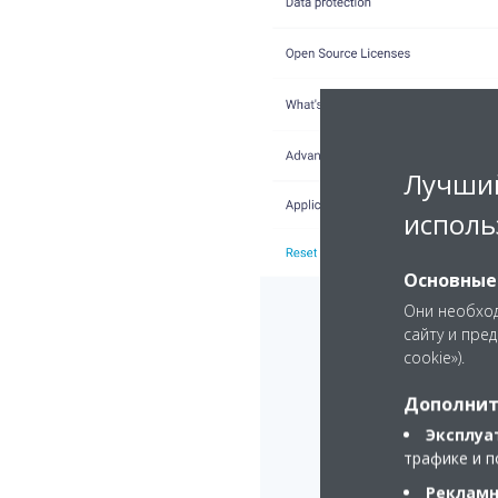
Лучший
исполь
Основные
Они необход
сайту и пре
cookie»).
Дополнит
Эксплуа
трафике и п
Рекламн