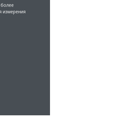
 более
я измерения