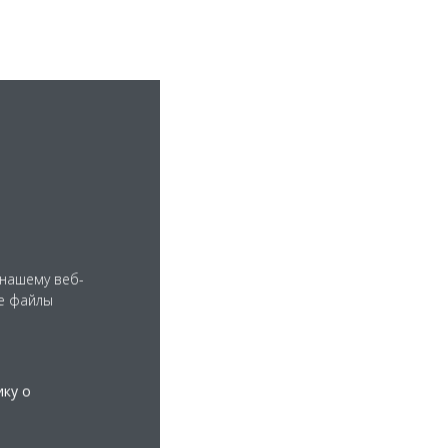
 нашему веб-
е файлы
ику о