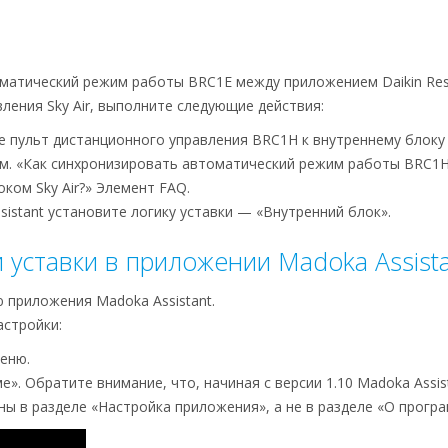
атический режим работы BRC1E между приложением Daikin Reside
ления Sky Air, выполните следующие действия:
 пульт дистанционного управления BRC1H к внутреннему блоку Sk
м. «Как синхронизировать автоматический режим работы BRC1H
блоком Sky Air?» Элемент FAQ.
istant установите логику уставки — «Внутренний блок».
 уставки в приложении Madoka Assist
 приложения Madoka Assistant.
астройки:
меню.
е». Обратите внимание, что, начиная с версии 1.10 Madoka Assi
ны в разделе «Настройка приложения», а не в разделе «О програ