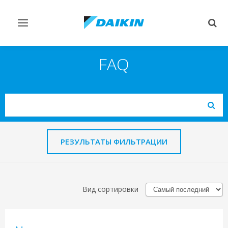
Переключить
Пер
навигацию
поис
FAQ
Search
Subm
РЕЗУЛЬТАТЫ ФИЛЬТРАЦИИ
Вид сортировки