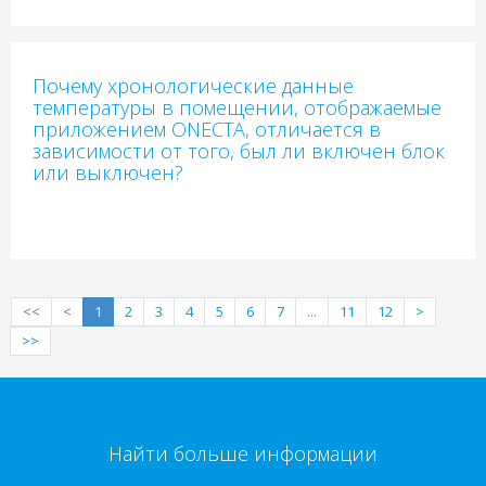
Почему хронологические данные
температуры в помещении, отображаемые
приложением ONECTA, отличается в
зависимости от того, был ли включен блок
или выключен?
<<
<
1
2
3
4
5
6
7
...
11
12
>
>>
Найти больше информации