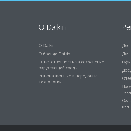
O Daikin
Ре
O Daikin
Для
О бренде Daikin
Для 
Ответственность за сохранение
Офи
окружающей среды
Дос
Инновационные и передовые
Оте
технологии
Про
тех
Охл
цен