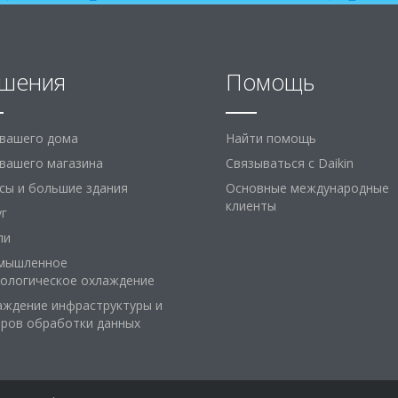
шения
Помощь
 вашего дома
Найти помощь
вашего магазина
Связываться с Daikin
сы и большие здания
Основные международные
клиенты
уг
ли
мышленное
нологическое охлаждение
аждение инфраструктуры и
тров обработки данных