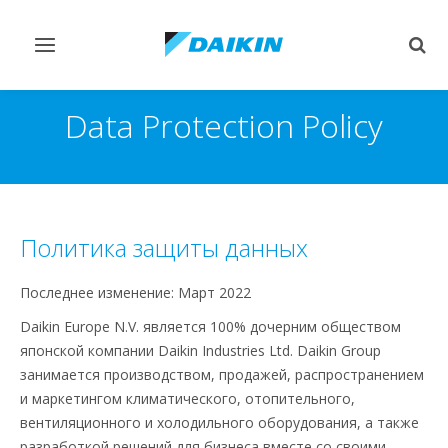
Переключить
Пер
навигацию
поис
Data Protection Policy
Политика защиты данных
Последнее изменение: Март 2022
Daikin Europe N.V. является 100% дочерним обществом
японской компании Daikin Industries Ltd. Daikin Group
занимается производством, продажей, распространением
и маркетингом климатического, отопительного,
вентиляционного и холодильного оборудования, а также
разработкой решений для бизнеса вместе со своими