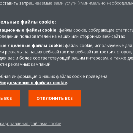
доставить запрашиваемые вами услуги («минимально необходимы
Программа просмотра
ельные файлы cookie:
тационные файлы cookie:
психометрических
файлы cookie, собирающие статист
оведении пользователей на наших или сторонних веб-сайтах
диаграмм Daikin
ые / целевые файлы cookie:
файлы cookie, используемые для
и рекламы на наших веб-сайтах или веб-сайтах третьих сторон,
Данный инструмент предназначен для
для вас и более соответствующей вашим интересам, а также дл
поддержки всех специалистов и студентов,
сти рекламных кампаний
занимающихся системами
кондиционирования воздуха, предоставляя
бная информация о наших файлах cookie приведена
информацию о свойствах
Уведомление о файлах cookie
.
«обрабатываемого воздуха».
Ь ВСЕ
ОТКЛОНИТЬ ВСЕ
ки управления файлами cookie