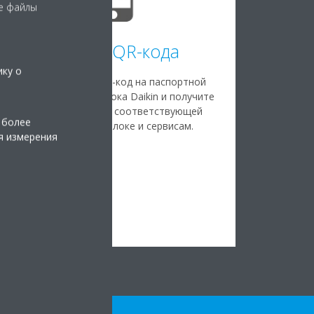
е файлы
Сканер QR-кода
ику о
Просканируйте QR-код на паспортной
табличке вашего блока Daikin и получите
быстрый доступ к соответствующей
 более
информации о блоке и сервисам.
я измерения