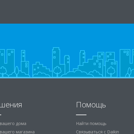
и
шения
Помощь
 вашего дома
Найти помощь
вашего магазина
Связываться с Daikin