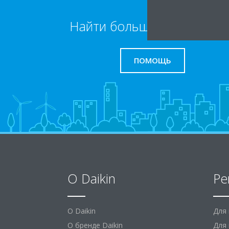
Найти больше информаци
ПОМОЩЬ
O Daikin
Ре
O Daikin
Для
О бренде Daikin
Для 