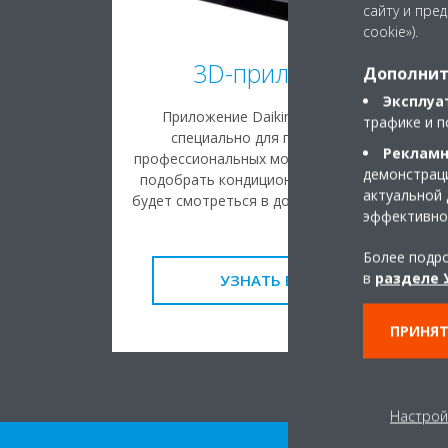
сайту и пре
cookie»).
3D-приложение
Дополнит
Эксплуа
Приложение Daikin 3D разработано
трафике и п
специально для пользователей и
Рекламн
профессиональных монтажников, позволяя
демонстраци
подобрать кондиционер и увидеть, как он
актуальной 
будет смотреться в доме ДО приобретения!
эффективно
Более подро
в
разделе 
УЗНАТЬ БОЛЬШЕ
ПРИНЯТ
Настрой