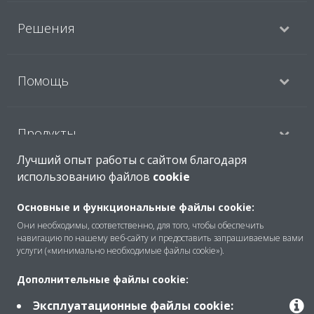
Решения
Помощь
Продукты
Лучший опыт работы с сайтом благодаря
использованию файлов
cookie
Copyright © Daikin
Основные и функциональные файлы cookie:
Правила
Использование cookie
Они необходимы, соответственно, для того, чтобы обеспечить
Конфиденциальность данных
Корпоративная этика
навигацию по нашему веб-сайту и предоставить запрашиваемые вами
услуги («минимально необходимые файлы cookie»).
Data Act
Дополнительные файлы cookie:
Эксплуатационные файлы cookie: