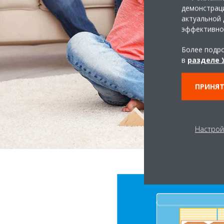
демонстраци
актуальной 
эффективно
Более подро
в
разделе 
ПРИНЯТ
Настрой