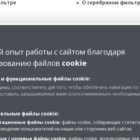
льтре
О серебряном фильт
Высококачест
 опыт работы с сайтом благодаря
зованию файлов
cookie
обработка воз
помощью уни
 и функциональные файлы cookie:
имы, соответственно, для того, чтобы обеспечить навигацию по
системы филь
доставить запрашиваемые вами услуги («минимально необходимы
подача свежег
ельные файлы cookie:
В последнее время нас все 
тационные файлы cookie:
файлы cookie, собирающие статист
среды, в которой мы живем, 
оведении пользователей на наших или сторонних веб-сайтах
особенно дома.
ые / целевые файлы cookie:
файлы cookie, используемые для