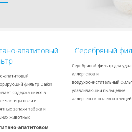
тано-апатитовый
Серебряный фил
льтр
Серебряный фильтр для удал
аллергенов и
о-апатитовый
воздухоочистительный филь
орирующий фильтр Daikin
улавливающий пыльцевые
ивает содержащиеся в
аллергены и пылевых клещей
хе частицы пыли и
ятные запахи табака и
них животных.
титано-апатитовом