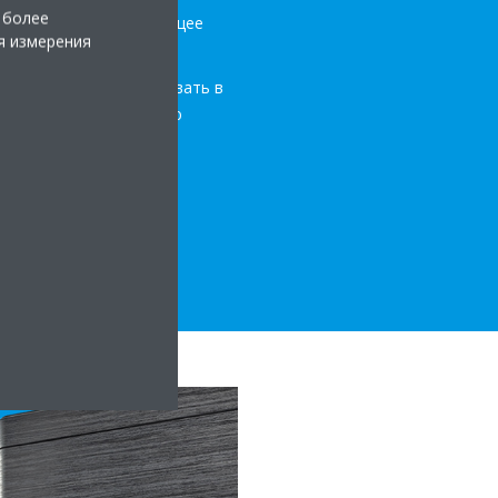
 более
о, обеспечить надлежащее
я измерения
ии?
стого, если инвестировать в
 по кондиционированию
ШЕНИЯХ