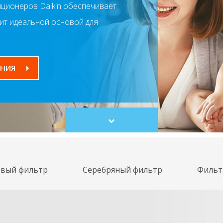
иционеров Daikin обеспечивает
жит идеальной основой для
НИЯ
Scroll
to
content
овый фильтр
Серебряный фильтр
Фильт