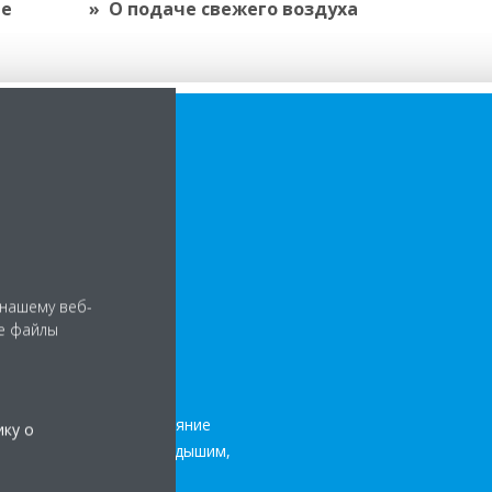
ре
О подаче свежего воздуха
венная
духа с
кальной
 нашему веб-
трации и
е файлы
о воздуха
больше беспокоит состояние
ику о
и воздуха, которым мы дышим,