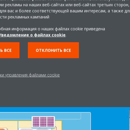
и рекламы на наших веб-сайтах или веб-сайтах третьих сторон,
Как мы можем, среди прочег
для вас и более соответствующей вашим интересам, а также дл
качество воздуха в помещен
сти рекламных кампаний
Сделать это будет проще про
бная информация о наших файлах cookie приведена
самые современные решения
Уведомление о файлах cookie
.
воздуха от Daikin.
Ь ВСЕ
ОТКЛОНИТЬ ВСЕ
УЗНАЙТЕ О НАШИХ РЕ
ки управления файлами cookie