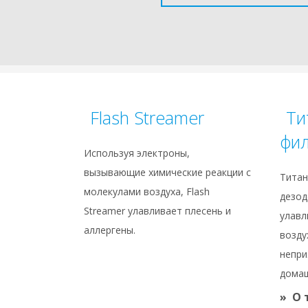
Flash Streamer
Ти
фи
Используя электроны,
вызывающие химические реакции с
Титан
молекулами воздуха, Flash
дезод
Streamer улавливает плесень и
улавл
аллергены.
возду
непри
домаш
О 