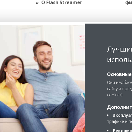
О Flash Streamer
фи
Лучший
исполь
Основные
Они необход
сайту и пре
cookie»).
Дополнит
Эксплуа
трафике и п
Рекламн