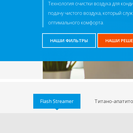
Технология очистки воздуха для конд
подачу чистого воздуха, который слу
оптимального комфорта.
НАШИ ФИЛЬТРЫ
НАШИ РЕШЕ
Flash Streamer
Титано-апатит