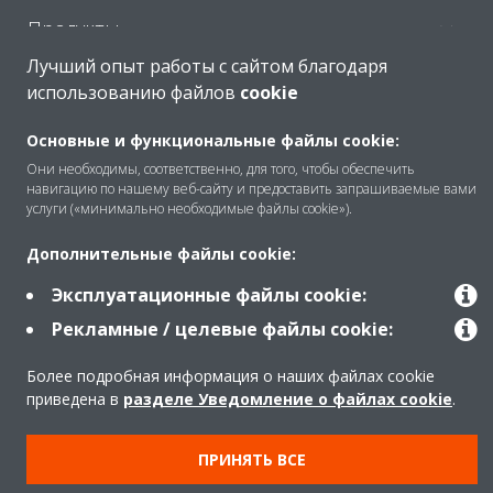
Продукты
Лучший опыт работы с сайтом благодаря
использованию файлов
cookie
Copyright © Daikin
Основные и функциональные файлы cookie:
Правила
Использование cookie
Они необходимы, соответственно, для того, чтобы обеспечить
Конфиденциальность данных
Корпоративная этика
навигацию по нашему веб-сайту и предоставить запрашиваемые вами
услуги («минимально необходимые файлы cookie»).
Data Act
Дополнительные файлы cookie:
Эксплуатационные файлы cookie:
Рекламные / целевые файлы cookie:
Более подробная информация о наших файлах cookie
приведена в
разделе Уведомление о файлах cookie
.
ПРИНЯТЬ ВСЕ