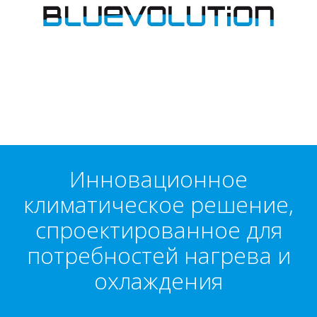
Инновационное
климатическое решение,
спроектированное для
потребностей нагрева и
охлаждения