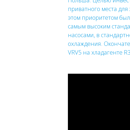
Польша. Целью инвест
приватного места для
этом приоритетом бы
самым высоким станда
насосами, в стандарт
охлаждения. Окончате
VRV5 на хладагенте R