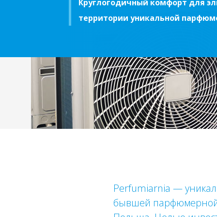
Круглогодичный комфорт для эл
территории уникальной парфюм
Perfumiarnia — уника
бывшей парфюмерной 