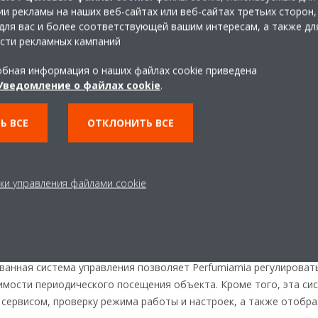
С точки зрения пользователей ключевым момен
и рекламы на наших веб-сайтах или веб-сайтах третьих сторон,
обеспечение простоты управления микроклимат
для вас и более соответствующей вашим интересам, а также дл
сти рекламных кампаний
возможность соответствия дизайна внутреннег
интерьера.
бная информация о наших файлах cookie приведена
В стандартной комплектации был предложен наст
Уведомление о файлах cookie
.
возможностью замены его по желанию жильцов 
модель. Кассетные модели доступны с различны
Ь ВСЕ
ОТКЛОНИТЬ ВСЕ
том числе с дизайнерской панелью, а также в б
вариантах, благодаря чему они прекрасно вписы
Что касается возможностей управления, жильц
ки управления файлами cookie
пульт управления Madoka с приложением и подкл
качестве опции доступно приложение с подключе
омещении из любого места и обеспечивать идеальную температ
анная система управления позволяет Perfumiarnia регулироват
имости периодического посещения объекта. Кроме того, эта си
сервисом, проверку режима работы и настроек, а также отобра