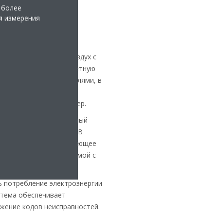
том при выборе было
 более
ом в помещениях и
я измерения
о блока оформлению
енный блок воздух-воздух с
на канальную или кассетную
ми декоративными панелями, в
елом и черном цветовых
ваются в любой интерьер.
ам предложен стандартный
ючением по Bluetooth. В
нием по Wi-Fi, позволяющее
уру по возвращении домой с
ь потребление электроэнергии
стема обеспечивает
жение кодов неисправностей.