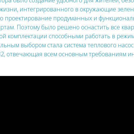
ора было создание удобного для жителей, безо
 жизни, интегрированного в окружающие зеле
ло проектирование продуманных и функционал
ртам. Поэтому было решено оснастить все кв
ной комплектации способными работать в режи
льным выбором стала система теплового насоса
32, отвечающая всем основным требованиям ин