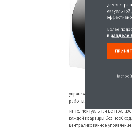
демонстраци
актуальной 
эффективно
Более подро
в
разделе 
ПРИНЯТ
Настрой
управлять микроклиматом в п
работы.
Интеллектуальная централизов
каждой квартиры без необход
централизованное управление 