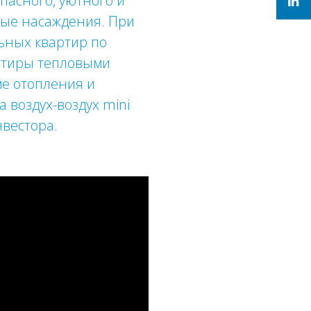
пасного, уютного и
ные насаждения. При
ьных квартир по
артиры тепловыми
ме отопления и
 воздух-воздух mini
вестора.