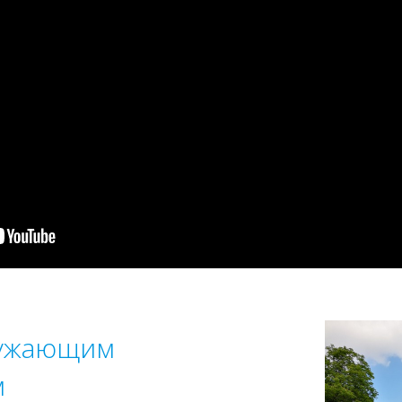
ружающим
м