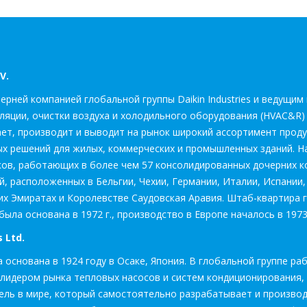
V.
очерней компанией глобальной группы Daikin Industries и ведущ
ляции, очистки воздуха и холодильного оборудования (HVAC&R)
ает, производит и выводит на рынок широкий ассортимент проду
х решений для жилых, коммерческих и промышленных зданий. На 
ков, работающих в более чем 57 консолидированных дочерних к
, расположенных в Бельгии, Чехии, Германии, Италии, Испании,
х Эмиратах и Королевстве Саудовская Аравия. Штаб-квартира гр
была основана в 1972 г., производство в Европе началось в 1973
 Ltd.
ла основана в 1924 году в Осаке, Япония. В глобальной группе р
я лидером рынка тепловых насосов и систем кондиционирования,
ель в мире, который самостоятельно разрабатывает и произво