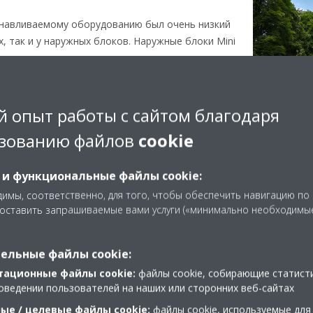
навливаемому оборудованию был очень низкий
х, так и у наружных блоков. Наружные блоки Mini
о уровня шума, позволяющие снизить звуковое
ает эти тепловые насосы практически
 опыт работы с сайтом благодаря
азмещение этих блоков. Проектировщики не
о балкона, который является важной частью
зованию файлов
cookie
ишлось разместить блоки на крыше. Поэтому
льно возможной длиной труб. Система mini VRV5
 и функциональные файлы cookie:
 длиной до 120 метров.
имы, соответственно, для того, чтобы обеспечить навигацию по
ментом стала очень небольшая высота этих
доставить запрашиваемые вами услуги («минимально необходимы
см, что в сочетании с уже упомянутым низким
и практически незаметными для жильцов.
ельные файлы cookie:
тационные файлы cookie:
файлы cookie, собирающие статист
Стильный и простой в 
оведении пользователей на наших или сторонних веб-сайтах
ые / целевые файлы cookie:
файлы cookie, используемые для