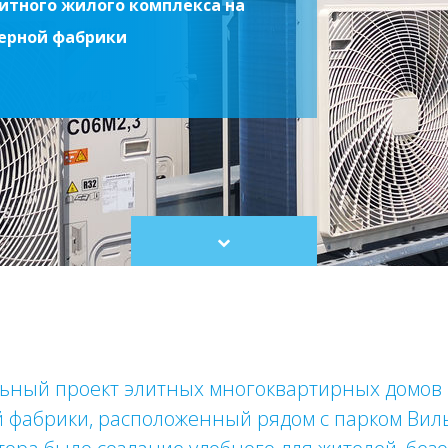
итного жилого комплекса на
ерной фабрики
Scroll
to
content
льный проект элитных многоквартирных домов
фабрики, расположенный рядом с парком Виль