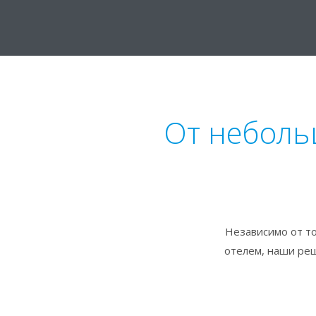
От неболь
Независимо от т
отелем, наши реш