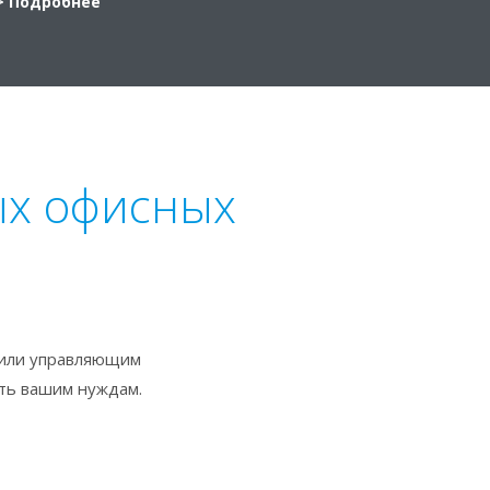
> Подробнее
ых офисных
 или управляющим
ать вашим нуждам.