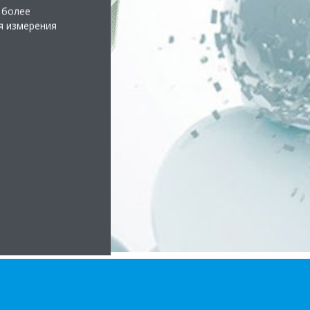
 более
я измерения