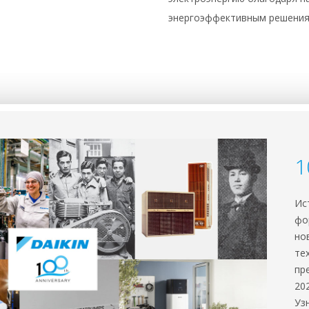
энергоэффективным решени
1
Ис
фо
но
те
пр
20
Уз