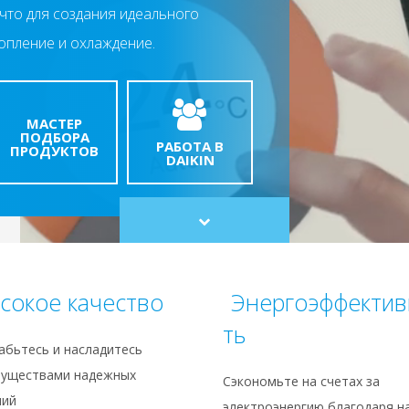
 что для создания идеального
опление и охлаждение.
МАСТЕР
ПОДБОРА
РАБОТА В
ПРОДУКТОВ
DAIKIN
Scroll
to
content
сокое качество
Энергоэффектив
ть
абьтесь и насладитесь
муществами надежных
Сэкономьте на счетах за
ний
электроэнергию благодаря 