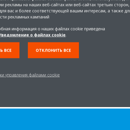
, вызывающих
и рекламы на наших веб-сайтах или веб-сайтах третьих сторон,
для вас и более соответствующей вашим интересам, а также дл
заболевания
сти рекламных кампаний
бная информация о наших файлах cookie приведена
Уведомление о файлах cookie
.
олнительная мера в борьбе с респираторными
в, проведенных Institut Pasteur de Lille с
Ь ВСЕ
ОТКЛОНИТЬ ВСЕ
овека HCoV-229E и вируса гриппа H1N1.
ки управления файлами cookie