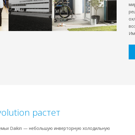
ми
ре
ох
во
Им
olution растет
емьи Daikin — небольшую инверторную холодильную