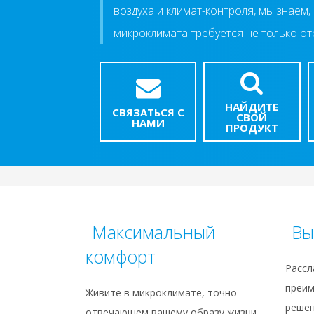
воздуха и климат-контроля, мы знаем,
микроклимата требуется не только от
НАЙДИТЕ
СВЯЗАТЬСЯ С
СВОЙ
НАМИ
ПРОДУКТ
Максимальный
Вы
комфорт
Рассл
преи
Живите в микроклимате, точно
реше
отвечающем вашему образу жизни