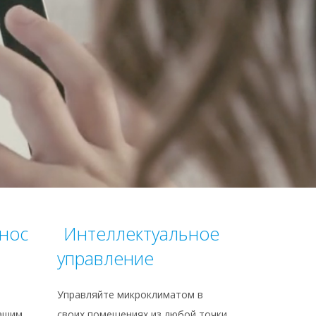
нос
Интеллектуальное
управление
Управляйте микроклиматом в
нашим
своих помещениях из любой точки