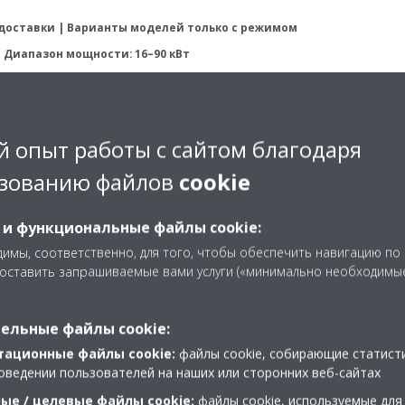
 доставки | Варианты моделей только с режимом
 Диапазон мощности: 16–90 кВт
 опыт работы с сайтом благодаря
 ПОЛУЧИТЬ ДОПОЛНИТЕЛЬНУЮ ИНФОРМАЦИЮ
зованию файлов
cookie
 и функциональные файлы cookie:
имы, соответственно, для того, чтобы обеспечить навигацию по
доставить запрашиваемые вами услуги («минимально необходимы
ельные файлы cookie:
t Pasteur de Lille оценил
тационные файлы cookie:
файлы cookie, собирающие статист
оведении пользователей на наших или сторонних веб-сайтах
оздухоочистителей Daikin
ые / целевые файлы cookie:
файлы cookie, используемые для