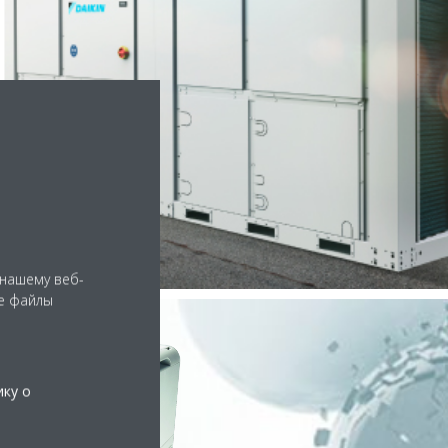
 нашему веб-
е файлы
ику о